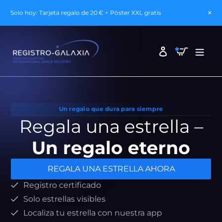
×
Solo hoy: Tarjeta regalo de 20 € + Póster XXL gratis
Ir
directamente
Carrito
Ingresar
al
contenido
Un regalo que dura para siempre
Regala una estrella –
Un regalo eterno
REGALA UNA ESTRELLA AHORA
Registro certificado
Solo estrellas visibles
Localiza tu estrella con nuestra app