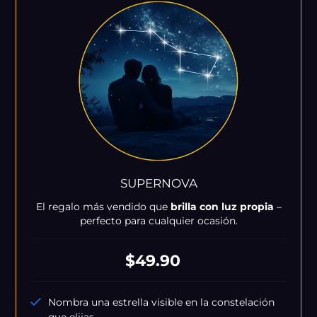
SUPERNOVA
El regalo más vendido que
brilla con luz propia
–
perfecto para cualquier ocasión.
Precio
$49.90
habitual
Nombra una estrella visible en la constelación
que elijas