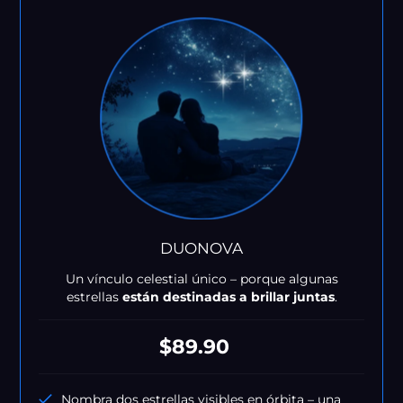
DUONOVA
Un vínculo celestial único – porque algunas
estrellas
están destinadas a brillar juntas
.
Precio
$89.90
habitual
Nombra dos estrellas visibles en órbita – una