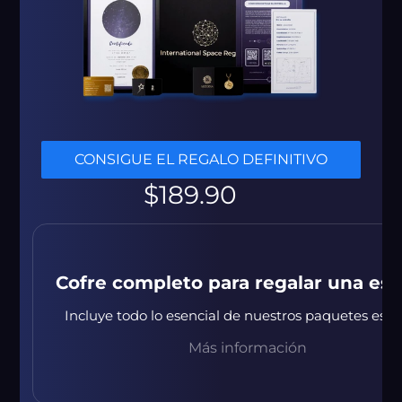
CONSIGUE EL REGALO DEFINITIVO
Precio
$189.90
habitual
Cofre completo para regalar una estr
Incluye todo lo esencial de nuestros paquetes est
Más información