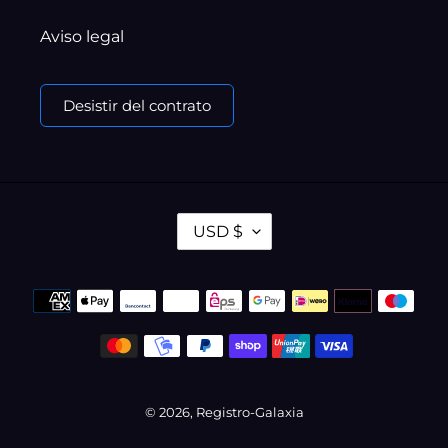
Aviso legal
Desistir del contrato
M
USD $
O
N
Métodos
E
de
D
pago
A
© 2026,
Registro-Galaxia