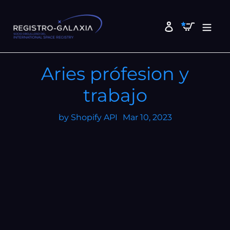
Ir
directamente
Carrito
Ingresar
al
contenido
Aries prófesion y
trabajo
by Shopify API
Mar 10, 2023