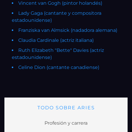
Vincent van Gogh (pintor holandés)
Lady Gaga (cantante y compositora
estadounidense)
Franziska van Almsick (nadadora alemana)
Claudia Cardinale (actriz italiana)
Ruth Elizabeth "Bette" Davies (actriz
estadounidense)
Celine Dion (cantante canadiense)
TODO SOBRE ARIES
Profesión y carrera